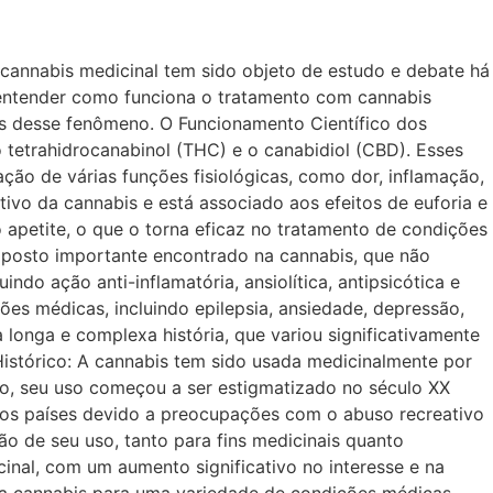
cannabis medicinal tem sido objeto de estudo e debate há
entender como funciona o tratamento com cannabis
ais desse fenômeno. O Funcionamento Científico dos
tetrahidrocanabinol (THC) e o canabidiol (CBD). Esses
o de várias funções fisiológicas, como dor, inflamação,
ivo da cannabis e está associado aos efeitos de euforia e
 apetite, o que o torna eficaz no tratamento de condições
mposto importante encontrado na cannabis, que não
ndo ação anti-inflamatória, ansiolítica, antipsicótica e
s médicas, incluindo epilepsia, ansiedade, depressão,
 longa e complexa história, que variou significativamente
 Histórico: A cannabis tem sido usada medicinalmente por
to, seu uso começou a ser estigmatizado no século XX
itos países devido a preocupações com o abuso recreativo
ção de seu uso, tanto para fins medicinais quanto
inal, com um aumento significativo no interesse e na