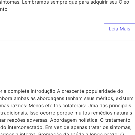
 sintomas. Lembramos sempre que para adquirir seu Óleo
ento
Leia Mais
éria completa introdução A crescente popularidade do
Embora ambas as abordagens tenham seus méritos, existem
mas razões: Menos efeitos colaterais: Uma das principais
radicionais. Isso ocorre porque muitos remédios naturais
usar reações adversas. Abordagem holística: O tratamento
do interconectado. Em vez de apenas tratar os sintomas,
harmonia interna. Promoção da saúde a longo prazo: O