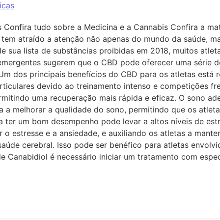
icas
as Confira tudo sobre a Medicina e a Cannabis Confira a m
s, tem atraído a atenção não apenas do mundo da saúde,
sua lista de substâncias proibidas em 2018, muitos atleta
mergentes sugerem que o CBD pode oferecer uma série de 
m dos principais benefícios do CBD para os atletas está re
articulares devido ao treinamento intenso e competições f
 permitindo uma recuperação mais rápida e eficaz. O sono 
da a melhorar a qualidade do sono, permitindo que os atl
 ter um bom desempenho pode levar a altos níveis de estr
iar o estresse e a ansiedade, e auxiliando os atletas a ma
úde cerebral. Isso pode ser benéfico para atletas envolvi
 Canabidiol é necessário iniciar um tratamento com especia