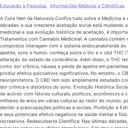
Educação e Pesquisa
,
Informações Médicas e Ciêntificas
A Cura Vem da Natureza Confira tudo sobre a Medicina e a
décadas, e sua crescente aceitação social está mudando
medicinal e sua evolução histórica de aceitação, é import
Tratamentos com Cannabis Medicinal: A cannabis contém m
compostos interagem com o sistema endocanabinoide do co
apetite, sono e humor. conheça sobre o thc e o cbd THC (T
alteração do estado de consciência. Além disso, o THC tem
como dor crônica, náusea e perda de apetite em paciente
produz efeitos psicoativos significativos. No entanto, o CB
neuroprotetora. O CBD tem sido amplamente estudado como
dor crônica e distúrbios do sono. Evolução Histórica Soci
de acordo com fatores culturais, políticos, econômicos e 
milhares de anos em várias culturas ao redor do mundo, p
devido a preocupações políticas e sociais. Proibição e Es
e seus potenciais efeitos negativos na saúde mental e físi
recreativos. Redescoberta Científica: Nas últimas décadas