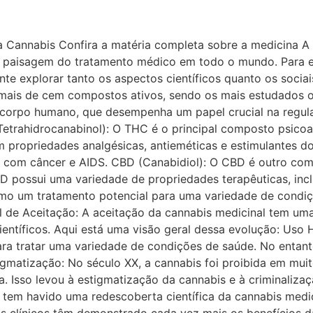
 Cannabis Confira a matéria completa sobre a medicina A 
 a paisagem do tratamento médico em todo o mundo. Para 
ante explorar tanto os aspectos científicos quanto os soci
ais de cem compostos ativos, sendo os mais estudados o 
rpo humano, que desempenha um papel crucial na regulaçã
etrahidrocanabinol): O THC é o principal composto psicoat
 propriedades analgésicas, antieméticas e estimulantes do
s com câncer e AIDS. CBD (Canabidiol): O CBD é outro co
D possui uma variedade de propriedades terapêuticas, inclui
 um tratamento potencial para uma variedade de condiçõe
al de Aceitação: A aceitação da cannabis medicinal tem uma
científicos. Aqui está uma visão geral dessa evolução: Uso
ara tratar uma variedade de condições de saúde. No entan
tigmatização: No século XX, a cannabis foi proibida em mu
ca. Isso levou à estigmatização da cannabis e à criminaliza
, tem havido uma redescoberta científica da cannabis medic