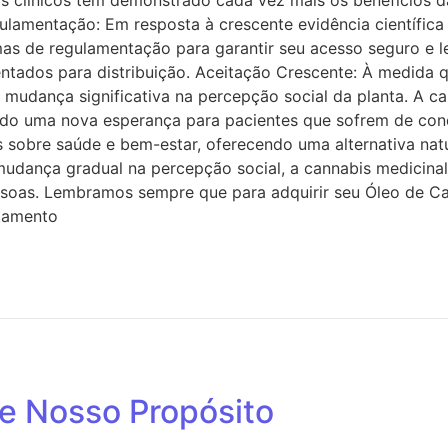
ios clínicos têm demonstrado cada vez mais os benefícios
gulamentação: Em resposta à crescente evidência científic
as de regulamentação para garantir seu acesso seguro e leg
entados para distribuição. Aceitação Crescente: À medida 
mudança significativa na percepção social da planta. A c
do uma nova esperança para pacientes que sofrem de cond
obre saúde e bem-estar, oferecendo uma alternativa natu
mudança gradual na percepção social, a cannabis medicin
soas. Lembramos sempre que para adquirir seu Óleo de Can
atamento
 e Nosso Propósito