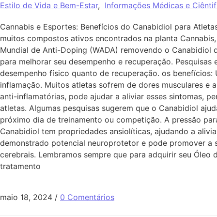
Estilo de Vida e Bem-Estar
,
Informações Médicas e Ciêntif
Cannabis e Esportes: Benefícios do Canabidiol para Atlet
muitos compostos ativos encontrados na planta Cannabi
Mundial de Anti-Doping (WADA) removendo o Canabidiol de 
para melhorar seu desempenho e recuperação. Pesquisas e
desempenho físico quanto de recuperação. os benefícios: U
inflamação. Muitos atletas sofrem de dores musculares e 
anti-inflamatórias, pode ajudar a aliviar esses sintomas,
atletas. Algumas pesquisas sugerem que o Canabidiol aju
próximo dia de treinamento ou competição. A pressão para
Canabidiol tem propriedades ansiolíticas, ajudando a aliv
demonstrado potencial neuroprotetor e pode promover a sa
cerebrais. Lembramos sempre que para adquirir seu Óleo de
tratamento
maio 18, 2024
/
0 Comentários