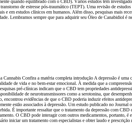
lmente quando equilibrado com o CBD). Vários estudos têm investigado
e transtorno de estresse pós-traumático (TEPT). Uma revisão de estud
is e em estudos clínicos em humanos. Além disso, pesquisas mais rec
dade. Lembramos sempre que para adquirir seu Óleo de Canabidiol é nec
a Cannabis Confira a matéria completa introdução A depressão é uma co
alidade de vida e no bem-estar emocional. À medida que a compreensão 
esquisas pré-clínicas indicam que o CBD tem propriedades antidepressi
onibilidade de neurotransmissores como a serotonina, que desempen
 encontrou evidências de que o CBD poderia induzir efeitos antidepres
entemente estão associados à depressão. Um estudo publicado no Journal
ida. É importante ressaltar que o tratamento da depressão com CBD de
atamento. O CBD pode interagir com outros medicamentos, portanto, é e
io iniciar um tratamento com especialistas e obter laudo e prescrição m