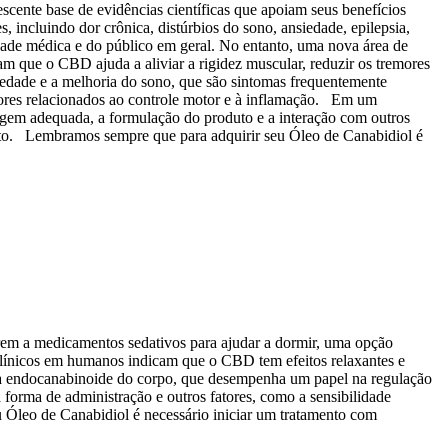
scente base de evidências científicas que apoiam seus benefícios
 incluindo dor crônica, distúrbios do sono, ansiedade, epilepsia,
dade médica e do público em geral. No entanto, uma nova área de
m que o CBD ajuda a aliviar a rigidez muscular, reduzir os tremores
iedade e a melhoria do sono, que são sintomas frequentemente
sores relacionados ao controle motor e à inflamação. Em um
agem adequada, a formulação do produto e a interação com outros
ento. Lembramos sempre que para adquirir seu Óleo de Canabidiol é
rem a medicamentos sedativos para ajudar a dormir, uma opção
clínicos em humanos indicam que o CBD tem efeitos relaxantes e
ema endocanabinoide do corpo, que desempenha um papel na regulação
forma de administração e outros fatores, como a sensibilidade
 Óleo de Canabidiol é necessário iniciar um tratamento com