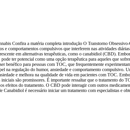
nabis Confira a matéria completa introdução O Transtorno Obsessivo
s e comportamentos compulsivos que interferem nas atividades diárias
 crescente em alternativas terapêuticas, como o canabidiol (CBD). Emb
D pode ter potencial como uma opção terapêutica para aqueles que sofr
de ser benéfico para pessoas com TOC, que frequentemente experimenta
pel na regulação do humor, ansiedade e comportamento compulsivo. Um
nsiedade e melhora na qualidade de vida em pacientes com TOC. Embor
niciais são promissores. É importante ressaltar que o tratamento do 
 os efeitos do tratamento. O CBD pode interagir com outros medicament
Canabidiol é necessário iniciar um tratamento com especialistas e obte