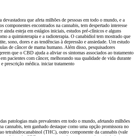
a devastadora que afeta milhões de pessoas em todo o mundo, e a
os componentes encontrados na cannabis, tem despertado interesse
nda esteja em estágios iniciais, estudos pré-clínicos e alguns
omo a quimioterapia e a radioterapia. O canabidiol tem mostrado que
ite, sono, dores e as tendências à depressão e ansiedade. Um estudo
lulas de câncer de mama humano. Além disso, pesquisadores
erem que o CBD ajuda a aliviar os sintomas associados ao tratamento
o em pacientes com câncer, melhorando sua qualidade de vida durante
e prescrição médica. iniciar tratamento
 das patologias mais prevalentes em todo o mundo, afetando milhões
es na cannabis, tem ganhado destaque como uma opção promissora no
s ao tetrahidrocanabinol (THC), outro componente da cannabis (vale