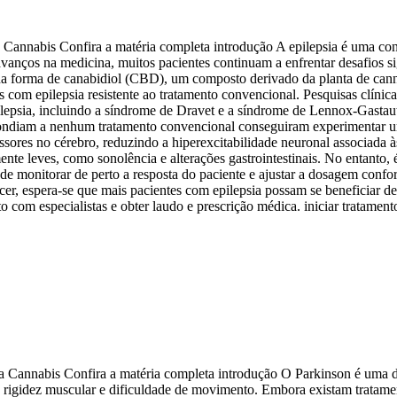
 Cannabis Confira a matéria completa introdução A epilepsia é uma co
avanços na medicina, muitos pacientes continuam a enfrentar desafios s
na forma de canabidiol (CBD), um composto derivado da planta de can
 com epilepsia resistente ao tratamento convencional. Pesquisas clíni
ilepsia, incluindo a síndrome de Dravet e a síndrome de Lennox-Gastaut
pondiam a nenhum tratamento convencional conseguiram experimentar um
ssores no cérebro, reduzindo a hiperexcitabilidade neuronal associada 
ente leves, como sonolência e alterações gastrointestinais. No entanto,
ode monitorar de perto a resposta do paciente e ajustar a dosagem conf
scer, espera-se que mais pacientes com epilepsia possam se beneficiar
o com especialistas e obter laudo e prescrição médica. iniciar tratament
a Cannabis Confira a matéria completa introdução O Parkinson é uma d
rigidez muscular e dificuldade de movimento. Embora existam tratamento