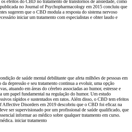
 os efeitos do CBD no tratamento de transtornos de ansiedade, como
os publicada no Journal of Psychopharmacology em 2015 concluiu que
entes sugerem que o CBD modula a resposta do sistema nervoso
essário iniciar um tratamento com especialistas e obter laudo e
ndição de saúde mental debilitante que afeta milhões de pessoas em
da depressão e seu tratamento continua a evoluir, uma opção
vas, atuando em áreas do cérebro associadas ao humor, estresse e
ha um papel fundamental na regulação do humor. Um estudo
sivos rápidos e sustentados em ratos. Além disso, o CBD tem efeitos
 of Affective Disorders em 2019 descobriu que o CBD foi eficaz na
ve ser supervisionado por um profissional de saúde qualificado, que
ssencial informar ao médico sobre qualquer tratamento em curso.
édica. iniciar tratamento