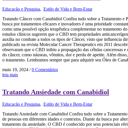
Educação e Pesquisa
,
Estilo de Vida e Bem-Estar
Tratando Câncer com Canabidiol Confira tudo sobre a Tratamento e P
busca por tratamentos eficazes e inovadores é uma prioridade const
como uma possível opção terapêutica complementar no tratamento do câ
estudos clínicos sugerem que o CBD tem propriedades anticancerígena
auxilia no combate a todos os tipos de Câncer, visto que influencia 
publicado na revista Molecular Cancer Therapeutics em 2011 descob
observaram que o CBD inibiu a propagação das células cancerosas e 
do câncer, como náuseas, vômitos, dor e perda de apetite. Além disso
o tratamento. Lembramos sempre que para adquirir seu Óleo de Canabidi
maio 19, 2024
/
0 Comentários
leia mais
Tratando Ansiedade com Canabidiol​
Educação e Pesquisa
,
Estilo de Vida e Bem-Estar
Tratando Ansiedade com Canabidiol​ Confira tudo sobre a Tratamento 
de pessoas em diferentes idades e contextos. Diante da busca por al
tratamento da ansiedade. O CBD é conhecido por seus potenciais efeit