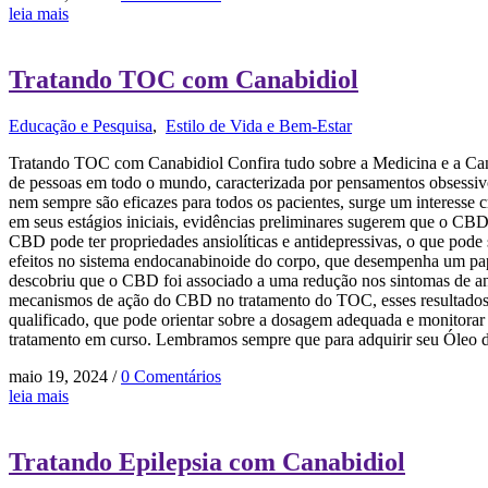
leia mais
Tratando TOC com Canabidiol
Educação e Pesquisa
,
Estilo de Vida e Bem-Estar
Tratando TOC com Canabidiol Confira tudo sobre a Medicina e a Can
de pessoas em todo o mundo, caracterizada por pensamentos obsessivo
nem sempre são eficazes para todos os pacientes, surge um interesse
em seus estágios iniciais, evidências preliminares sugerem que o CB
CBD pode ter propriedades ansiolíticas e antidepressivas, o que po
efeitos no sistema endocanabinoide do corpo, que desempenha um pa
descobriu que o CBD foi associado a uma redução nos sintomas de a
mecanismos de ação do CBD no tratamento do TOC, esses resultados i
qualificado, que pode orientar sobre a dosagem adequada e monitorar
tratamento em curso. Lembramos sempre que para adquirir seu Óleo de 
maio 19, 2024
/
0 Comentários
leia mais
Tratando Epilepsia com Canabidiol