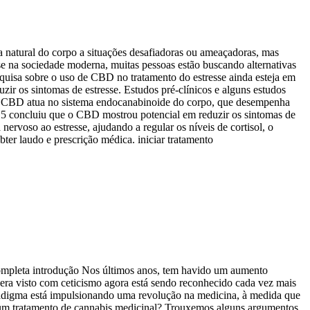
a natural do corpo a situações desafiadoras ou ameaçadoras, mas
sse na sociedade moderna, muitas pessoas estão buscando alternativas
uisa sobre o uso de CBD no tratamento do estresse ainda esteja em
uzir os sintomas de estresse. Estudos pré-clínicos e alguns estudos
 O CBD atua no sistema endocanabinoide do corpo, que desempenha
15 concluiu que o CBD mostrou potencial em reduzir os sintomas de
rvoso ao estresse, ajudando a regular os níveis de cortisol, o
er laudo e prescrição médica. iniciar tratamento
ompleta introdução Nos últimos anos, tem havido um aumento
 era visto com ceticismo agora está sendo reconhecido cada vez mais
radigma está impulsionando uma revolução na medicina, à medida que
r um tratamento de cannabis medicinal? Trouxemos alguns argumentos