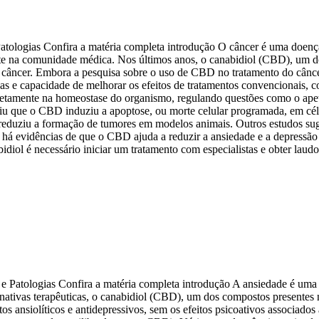
atologias Confira a matéria completa introdução O câncer é uma doenç
ante na comunidade médica. Nos últimos anos, o canabidiol (CBD), um d
ncer. Embora a pesquisa sobre o uso de CBD no tratamento do câncer ai
s e capacidade de melhorar os efeitos de tratamentos convencionais, c
diretamente na homeostase do organismo, regulando questões como o apet
riu que o CBD induziu a apoptose, ou morte celular programada, em cé
reduziu a formação de tumores em modelos animais. Outros estudos sug
, há evidências de que o CBD ajuda a reduzir a ansiedade e a depressã
ol é necessário iniciar um tratamento com especialistas e obter laudo 
e Patologias Confira a matéria completa introdução A ansiedade é uma
ternativas terapêuticas, o canabidiol (CBD), um dos compostos present
os ansiolíticos e antidepressivos, sem os efeitos psicoativos associado