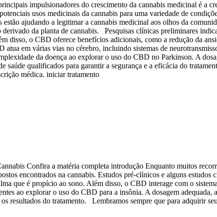
rincipais impulsionadores do crescimento da cannabis medicinal é a cre
potenciais usos medicinais da cannabis para uma variedade de condições,
as estão ajudando a legitimar a cannabis medicinal aos olhos da comuni
erivado da planta de cannabis. Pesquisas clínicas preliminares indica
lém disso, o CBD oferece benefícios adicionais, como a redução da ans
 atua em várias vias no cérebro, incluindo sistemas de neurotransmis
a complexidade da doença ao explorar o uso do CBD no Parkinson. A dos
e saúde qualificados para garantir a segurança e a eficácia do tratam
scrição médica. iniciar tratamento
Cannabis Confira a matéria completa introdução Enquanto muitos recor
stos encontrados na cannabis. Estudos pré-clínicos e alguns estudos 
calma que é propício ao sono. Além disso, o CBD interage com o sist
ientes ao explorar o uso do CBD para a insônia. A dosagem adequada, a 
 os resultados do tratamento. Lembramos sempre que para adquirir seu