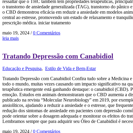
ressaltar que o THC também tem propriedades terapêuticas, principa
o transtorno de ansiedade generalizada (TAG), transtorno do pânico 
o CBD demonstrou eficácia em reduzir a ansiedade em modelos anima
central ao estresse, promovendo um estado de relaxamento e tranquili
prescrição médica. iniciar tratamento
maio 19, 2024
/
0 Comentários
leia mais
Tratando Depressão com Canabidiol
Educação e Pesquisa
,
Estilo de Vida e Bem-Estar
Tratando Depressão com Canabidiol Confira tudo sobre a Medicina e 
todo o mundo, muitas vezes causando um impacto significativo na qu
terapêutica emergente está ganhando destaque: o canabidiol (CBD). P
emoção. Estudos em animais demonstraram que o CBD aumenta a disp
publicado na revista “Molecular Neurobiology” em 2019, por exemplo,
ansiolíticos, ajudando a reduzir a ansiedade e o estresse, que frequ
redução dos sintomas de ansiedade em pacientes com depressão comórb
pode orientar sobre a dosagem adequada e monitorar os efeitos do tr
Lembramos sempre que para adquirir seu Óleo de Canabidiol é necessár
maio 19, 2024
/
0 Comentários