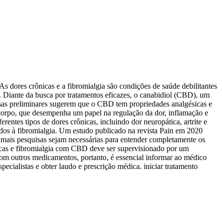
 dores crônicas e a fibromialgia são condições de saúde debilitantes
. Diante da busca por tratamentos eficazes, o canabidiol (CBD), um
isas preliminares sugerem que o CBD tem propriedades analgésicas e
 corpo, que desempenha um papel na regulação da dor, inflamação e
entes tipos de dores crônicas, incluindo dor neuropática, artrite e
dos à fibromialgia. Um estudo publicado na revista Pain em 2020
mais pesquisas sejam necessárias para entender completamente os
nicas e fibromialgia com CBD deve ser supervisionado por um
com outros medicamentos, portanto, é essencial informar ao médico
cialistas e obter laudo e prescrição médica. iniciar tratamento