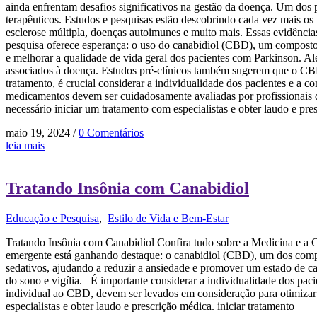
ainda enfrentam desafios significativos na gestão da doença. Um dos p
terapêuticos. Estudos e pesquisas estão descobrindo cada vez mais os 
esclerose múltipla, doenças autoimunes e muito mais. Essas evidênci
pesquisa oferece esperança: o uso do canabidiol (CBD), um composto d
e melhorar a qualidade de vida geral dos pacientes com Parkinson. A
associados à doença. Estudos pré-clínicos também sugerem que o CBD
tratamento, é crucial considerar a individualidade dos pacientes e 
medicamentos devem ser cuidadosamente avaliadas por profissionais d
necessário iniciar um tratamento com especialistas e obter laudo e pre
maio 19, 2024
/
0 Comentários
leia mais
Tratando Insônia com Canabidiol
Educação e Pesquisa
,
Estilo de Vida e Bem-Estar
Tratando Insônia com Canabidiol Confira tudo sobre a Medicina e a 
emergente está ganhando destaque: o canabidiol (CBD), um dos compo
sedativos, ajudando a reduzir a ansiedade e promover um estado de 
do sono e vigília. É importante considerar a individualidade dos pac
individual ao CBD, devem ser levados em consideração para otimizar
especialistas e obter laudo e prescrição médica. iniciar tratamento