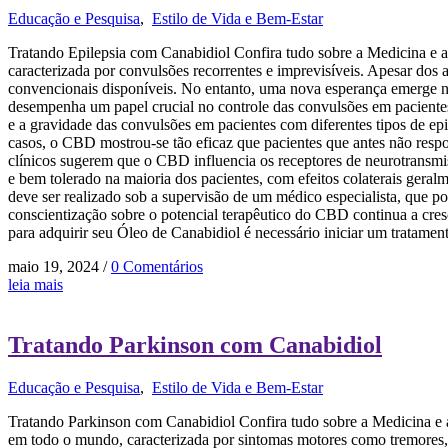
Educação e Pesquisa
,
Estilo de Vida e Bem-Estar
Tratando Epilepsia com Canabidiol Confira tudo sobre a Medicina e a
caracterizada por convulsões recorrentes e imprevisíveis. Apesar dos 
convencionais disponíveis. No entanto, uma nova esperança emerge 
desempenha um papel crucial no controle das convulsões em pacientes
e a gravidade das convulsões em pacientes com diferentes tipos de ep
casos, o CBD mostrou-se tão eficaz que pacientes que antes não res
clínicos sugerem que o CBD influencia os receptores de neurotransmi
e bem tolerado na maioria dos pacientes, com efeitos colaterais geralm
deve ser realizado sob a supervisão de um médico especialista, que p
conscientização sobre o potencial terapêutico do CBD continua a cre
para adquirir seu Óleo de Canabidiol é necessário iniciar um tratament
maio 19, 2024
/
0 Comentários
leia mais
Tratando Parkinson com Canabidiol
Educação e Pesquisa
,
Estilo de Vida e Bem-Estar
Tratando Parkinson com Canabidiol Confira tudo sobre a Medicina e 
em todo o mundo, caracterizada por sintomas motores como tremores, 