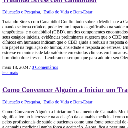
Educação e Pesquisa
,
Estilo de Vida e Bem-Estar
Tratando Stress com Canabidiol Confira tudo sobre a Medicina e a Ca
quando se torna crônico, pode ter um impacto significativo na saúde m
terapêuticas, e o canabidiol (CBD), um dos componentes encontrados
seus estágios iniciais, evidências preliminares sugerem que o CBD tem 
clínicos em humanos indicam que o CBD ajuda a reduzir a resposta 
um papel na regulação do humor, ansiedade e resposta ao estresse. 
estresse em animais de laboratório e em estudos clínicos em humanos.
hormônio do estresse. Lembramos sempre que para adquirir seu Óleo de
maio 18, 2024
/
0 Comentários
leia mais
Como Convencer Alguém a Iniciar um Tra
Educação e Pesquisa
,
Estilo de Vida e Bem-Estar
Como Convencer Alguém a Iniciar um Tratamento de Cannabis Medicin
significativo no interesse e na aceitação da cannabis medicinal como
pelos profissionais de saúde e pacientes como uma fonte potencial 
a cannabis medicinal ganha força e aceitação. Agora, fica a pergunt