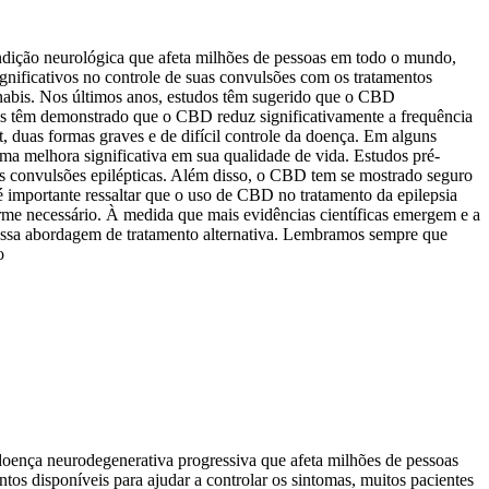
ndição neurológica que afeta milhões de pessoas em todo o mundo,
ignificativos no controle de suas convulsões com os tratamentos
nabis. Nos últimos anos, estudos têm sugerido que o CBD
cas têm demonstrado que o CBD reduz significativamente a frequência
, duas formas graves e de difícil controle da doença. Em alguns
a melhora significativa em sua qualidade de vida. Estudos pré-
às convulsões epilépticas. Além disso, o CBD tem se mostrado seguro
 é importante ressaltar que o uso de CBD no tratamento da epilepsia
orme necessário. À medida que mais evidências científicas emergem e a
 dessa abordagem de tratamento alternativa. Lembramos sempre que
o
oença neurodegenerativa progressiva que afeta milhões de pessoas
s disponíveis para ajudar a controlar os sintomas, muitos pacientes