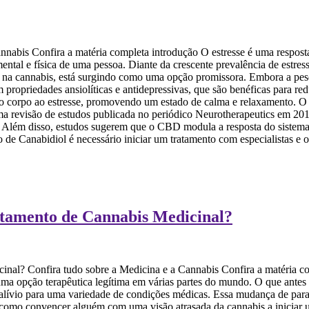
nnabis Confira a matéria completa introdução O estresse é uma respost
ental e física de uma pessoa. Diante da crescente prevalência de estre
 na cannabis, está surgindo como uma opção promissora. Embora a pesq
propriedades ansiolíticas e antidepressivas, que são benéficas para red
do corpo ao estresse, promovendo um estado de calma e relaxamento.
Uma revisão de estudos publicada no periódico Neurotherapeutics em 20
 Além disso, estudos sugerem que o CBD modula a resposta do sistema ne
 Canabidiol é necessário iniciar um tratamento com especialistas e obt
tamento de Cannabis Medicinal?
al? Confira tudo sobre a Medicina e a Cannabis Confira a matéria c
 uma opção terapêutica legítima em várias partes do mundo. O que antes
de alívio para uma variedade de condições médicas. Essa mudança de pa
a, como convencer alguém com uma visão atrasada da cannabis a inicia