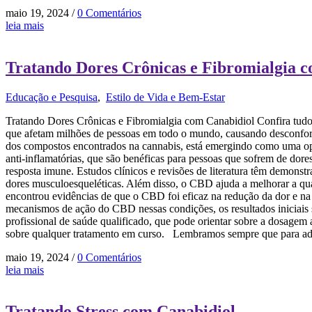
maio 19, 2024
/
0 Comentários
leia mais
Tratando Dores Crônicas e Fibromialgia 
Educação e Pesquisa
,
Estilo de Vida e Bem-Estar
Tratando Dores Crônicas e Fibromialgia com Canabidiol Confira tudo s
que afetam milhões de pessoas em todo o mundo, causando desconforto
dos compostos encontrados na cannabis, está emergindo como uma opçã
anti-inflamatórias, que são benéficas para pessoas que sofrem de do
resposta imune. Estudos clínicos e revisões de literatura têm demonstr
dores musculoesqueléticas. Além disso, o CBD ajuda a melhorar a qua
encontrou evidências de que o CBD foi eficaz na redução da dor e n
mecanismos de ação do CBD nessas condições, os resultados iniciais 
profissional de saúde qualificado, que pode orientar sobre a dosagem
sobre qualquer tratamento em curso. Lembramos sempre que para adquir
maio 19, 2024
/
0 Comentários
leia mais
Tratando Stress com Canabidiol