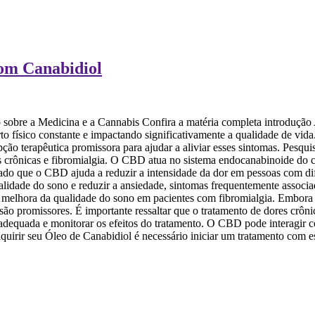
com Canabidiol
obre a Medicina e a Cannabis Confira a matéria completa introdução As
 físico constante e impactando significativamente a qualidade de vida
o terapêutica promissora para ajudar a aliviar esses sintomas. Pesqu
res crônicas e fibromialgia. O CBD atua no sistema endocanabinoide do
ado que o CBD ajuda a reduzir a intensidade da dor em pessoas com difer
lidade do sono e reduzir a ansiedade, sintomas frequentemente associa
a melhora da qualidade do sono em pacientes com fibromialgia. Embora 
são promissores. É importante ressaltar que o tratamento de dores crô
 adequada e monitorar os efeitos do tratamento. O CBD pode interagir 
ir seu Óleo de Canabidiol é necessário iniciar um tratamento com espe