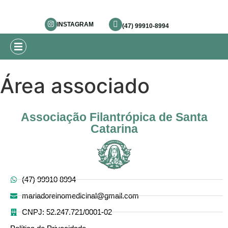
INSTAGRAM
(47) 99910-8994
Área associado
Associação Filantrópica de Santa
Catarina
(47) 99910 8994
mariadoreinomedicinal@gmail.com
CNPJ: 52.247.721/0001-02